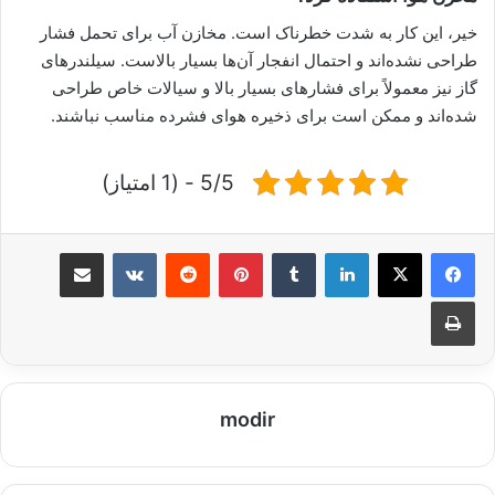
خیر، این کار به شدت خطرناک است. مخازن آب برای تحمل فشار
طراحی نشده‌اند و احتمال انفجار آن‌ها بسیار بالاست. سیلندرهای
گاز نیز معمولاً برای فشارهای بسیار بالا و سیالات خاص طراحی
شده‌اند و ممکن است برای ذخیره هوای فشرده مناسب نباشند.
5/5 - (1 امتیاز)
لینکدین
‫تامبلر
‫پین‌ترست
‫رددیت
‫VKontakte
اشتراک گذاری از طریق ایمیل
چاپ
modir